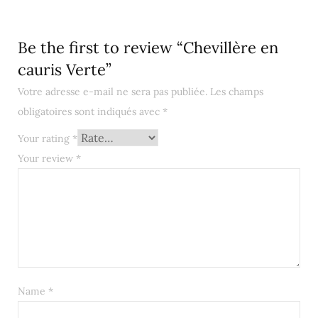
Be the first to review “Chevillère en
cauris Verte”
Votre adresse e-mail ne sera pas publiée.
Les champs
obligatoires sont indiqués avec
*
Your rating
*
Your review
*
Name
*