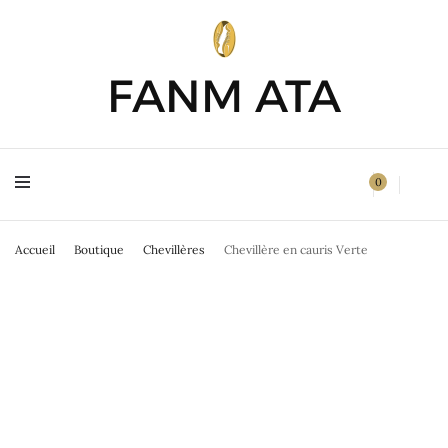
FANM ATA
FANM ATA
0
Accueil
Boutique
Chevillères
Chevillère en cauris Verte