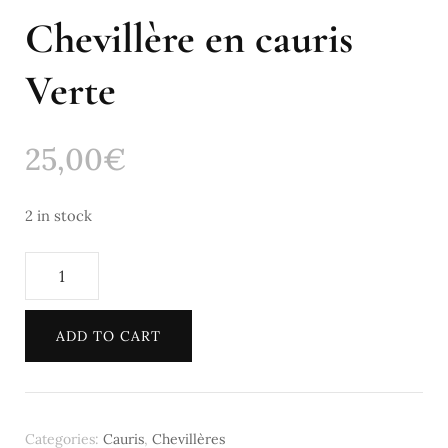
Chevillère en cauris
Verte
25,00
€
2 in stock
Chevillère
en
cauris
ADD TO CART
Verte
quantity
Categories:
Cauris
,
Chevillères