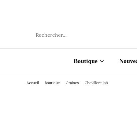
FANM ATA
Rechercher :
Boutique
Nouve
Accueil
Boutique
Graines
Chevillère job
Cauris
Graines
Chevillères
Colliers