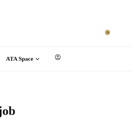
Taille
Mèt Pyès
ATA Space
0
Naissance de FANM ATA
Binbin
ATA Space
Mot de la créatrice
Naissance de FANM ATA
Binbin
job
Mot de la créatrice