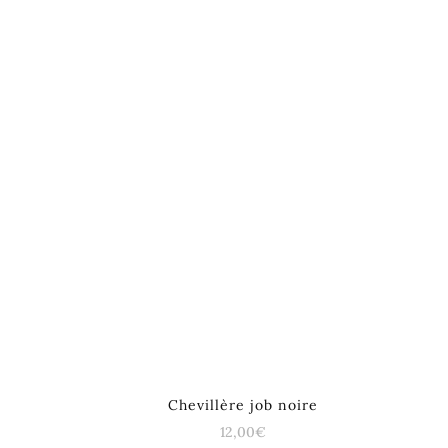
Chevillère job noire
12,00
€