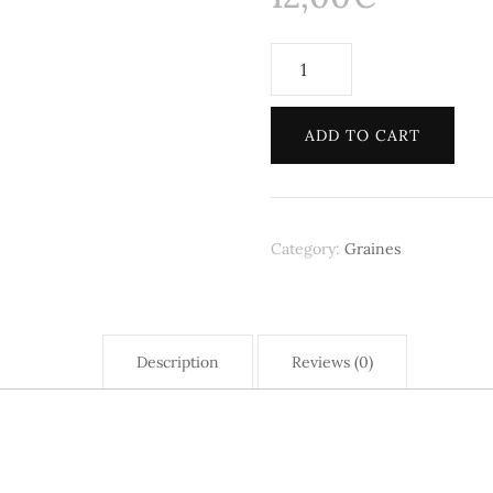
Ata Faya
Chevillère
Mèt Pyès
job
quantity
ADD TO CART
Ornements Cheveux
Pendentifs
🎁 Cartes Cadeau
Category:
Graines
Description
Reviews (0)