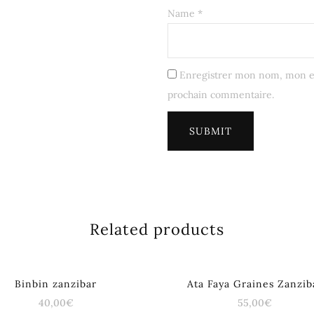
Name
*
Enregistrer mon nom, mon e-
prochain commentaire.
Related products
Binbin zanzibar
Ata Faya Graines Zanzib
40,00
€
55,00
€