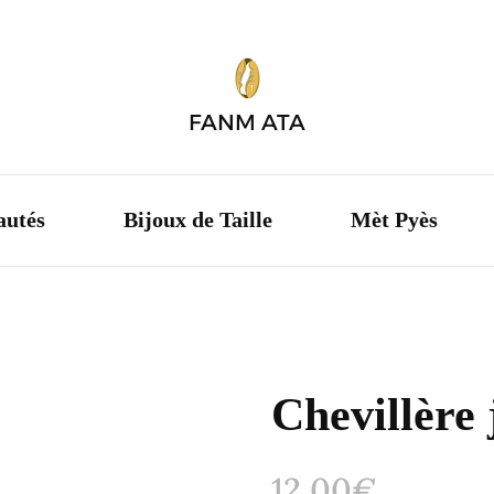
Boutique
Nouveautés
Bijoux de 
FANM ATA
Cauris
Graines
autés
Bijoux de Taille
Mèt Pyès
Chevillères
Colliers
Bijoux de Taille
Chevillère 
Oreilles
Couronnes
12,00
€