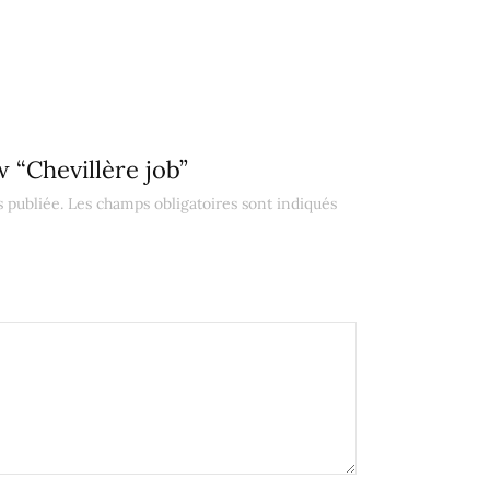
w “Chevillère job”
 publiée.
Les champs obligatoires sont indiqués