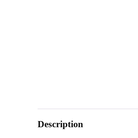
Bijoux de Taille
Oreilles
Couronnes
Ata Faya
Mèt Pyès
Ornements Cheveux
Pendentifs
🎁 Cartes Cadeau
Description