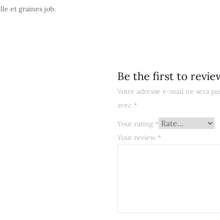
lle et graines job.
Be the first to revie
Votre adresse e-mail ne sera pas
avec
*
Your rating
*
Your review
*