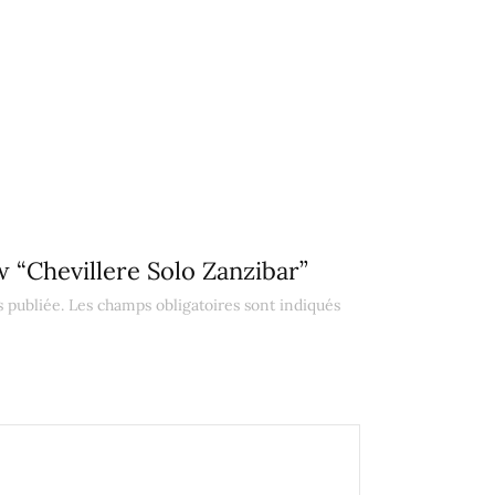
ew “Chevillere Solo Zanzibar”
 publiée.
Les champs obligatoires sont indiqués