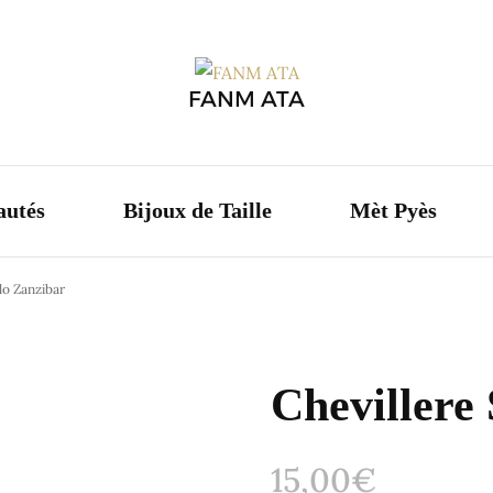
Boutique
Nouveautés
Bijoux de 
FANM ATA
Cauris
Graines
autés
Bijoux de Taille
Mèt Pyès
Chevillères
lo Zanzibar
Colliers
Bijoux de Taille
Chevillere
Oreilles
Couronnes
15,00
€