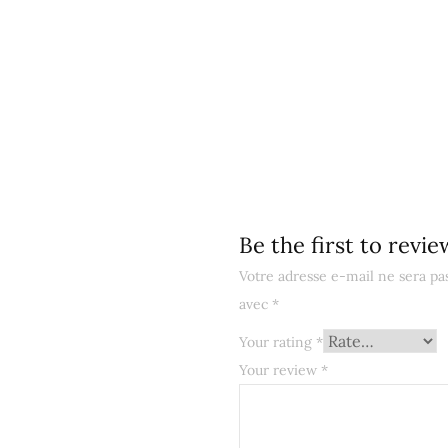
Be the first to revi
Votre adresse e-mail ne sera pas
avec
*
Your rating
*
Your review
*