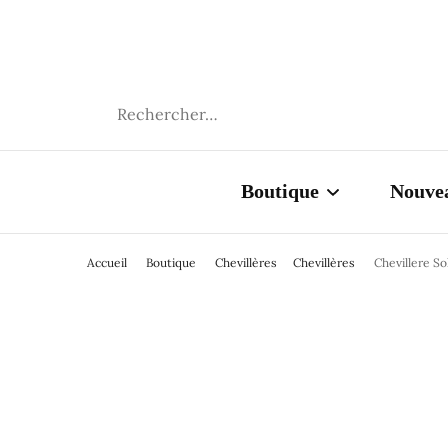
FANM ATA
Rechercher :
Boutique
Nouve
Accueil
Boutique
Chevillères
Chevillères
Chevillere So
Cauris
Graines
Chevillères
Colliers