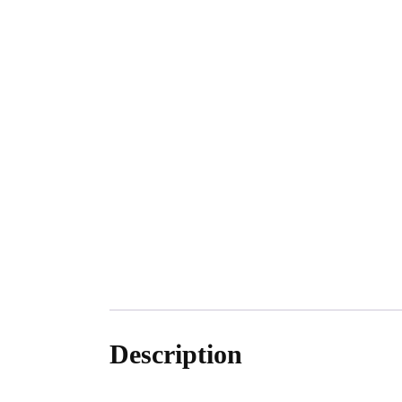
Bijoux de Taille
Oreilles
Couronnes
Ata Faya
Mèt Pyès
Ornements Cheveux
Pendentifs
🎁 Cartes Cadeau
Description