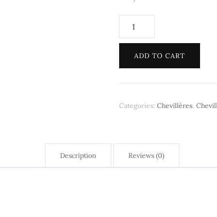
Ata Faya
Chevillere
Mèt Pyès
Solo
Zanzibar
Ornements Cheveux
ADD TO CART
quantity
Pendentifs
🎁 Cartes Cadeau
Categories:
Chevillères
,
Chevil
Description
Reviews (0)