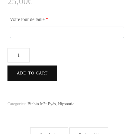
25,00
€
Votre tour de taille
*
Hipsnotic
Beige
Mix
ADD TO CART
quantity
Categories:
Binbin Mèt Pyès
,
Hipsnotic