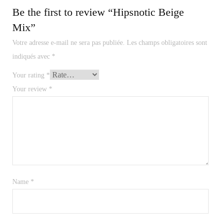
Be the first to review “Hipsnotic Beige
Mix”
Votre adresse e-mail ne sera pas publiée.
Les champs obligatoires sont
indiqués avec
*
Your rating
*
Your review
*
Name
*