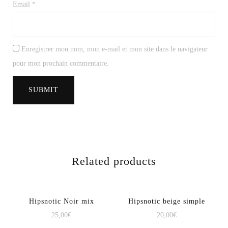
Email
*
Enregistrer mon nom, mon e-mail et mon site dans le navigateur
pour mon prochain commentaire.
Related products
Hipsnotic Noir mix
Hipsnotic beige simple
25,00
€
20,00
€