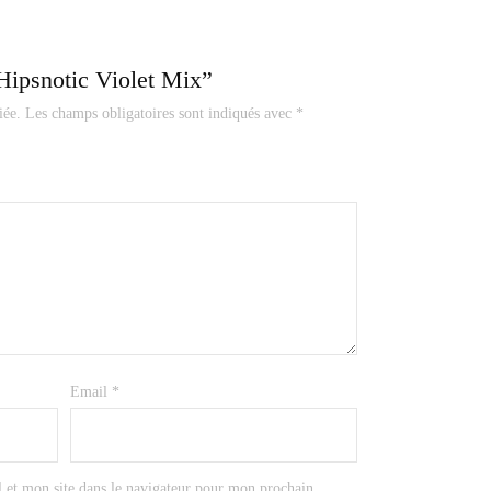
“Hipsnotic Violet Mix”
iée.
Les champs obligatoires sont indiqués avec
*
Email
*
et mon site dans le navigateur pour mon prochain