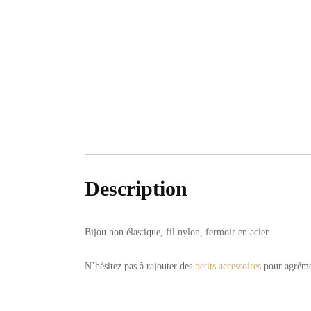
Bijoux de Taille
Oreilles
Couronnes
Ata Faya
Mèt Pyès
Description
Ornements Cheveux
Pendentifs
Bijou non élastique, fil nylon, fermoir en acier
🎁 Cartes Cadeau
N’hésitez pas à rajouter des
petits accessoires
pour agréme