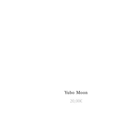
Yubo Moon
20,00
€