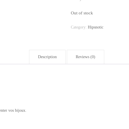
Ata Faya
Out of stock
Mèt Pyès
Category:
Hipsnotic
Ornements Cheveux
Pendentifs
Description
Reviews (0)
🎁 Cartes Cadeau
nter vos bijoux.