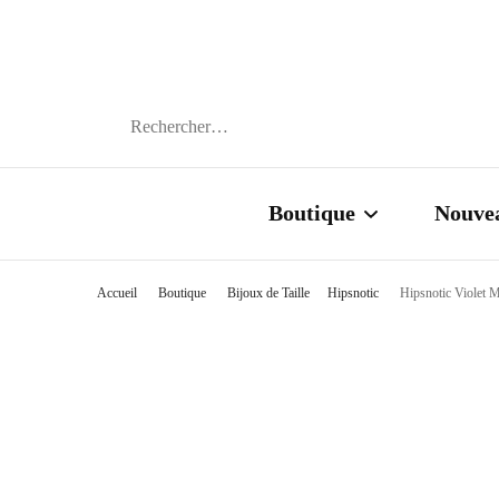
FANM ATA
Rechercher :
Boutique
Nouve
Accueil
Boutique
Bijoux de Taille
Hipsnotic
Hipsnotic Violet 
Cauris
Graines
Chevillères
Colliers