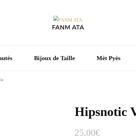
Boutique
Nouveautés
Bijoux de 
FANM ATA
Cauris
Graines
autés
Bijoux de Taille
Mèt Pyès
Chevillères
Mix
Colliers
Bijoux de Taille
Hipsnotic 
Oreilles
Couronnes
25,00
€