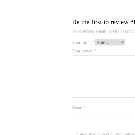
Be the first to review 
Votre adresse e-mail ne sera pas publ
Your rating
*
Your review
*
Name
*
Enregistrer mon nom, mon e-mail 