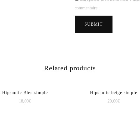
commentaire.
Related products
Hipsnotic Bleu simple
Hipsnotic beige simple
18,00
€
20,00
€