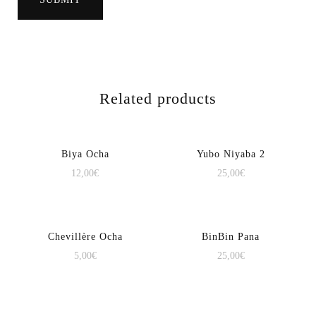
Related products
Biya Ocha
Yubo Niyaba 2
12,00
€
25,00
€
Chevillère Ocha
BinBin Pana
5,00
€
25,00
€