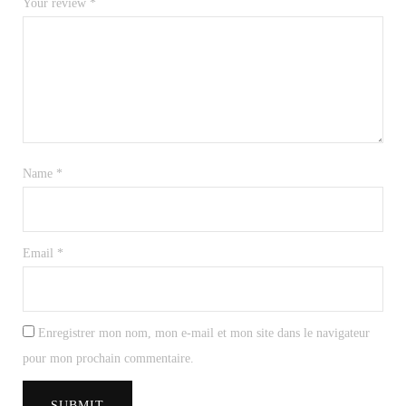
Your review
*
Name
*
Email
*
Enregistrer mon nom, mon e-mail et mon site dans le navigateur
pour mon prochain commentaire.