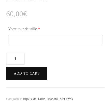
60,00
€
Votre tour de taille
*
Madafa
Graines
Zanzibar
ADD TO CART
quantity
Categories:
Bijoux de Taille
,
Madafa
,
Mèt Pyès