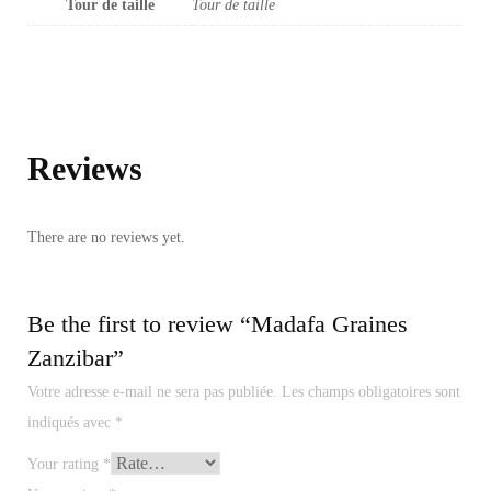
Tour de taille
Tour de taille
Reviews
There are no reviews yet.
Be the first to review “Madafa Graines
Zanzibar”
Votre adresse e-mail ne sera pas publiée.
Les champs obligatoires sont
indiqués avec
*
Your rating
*