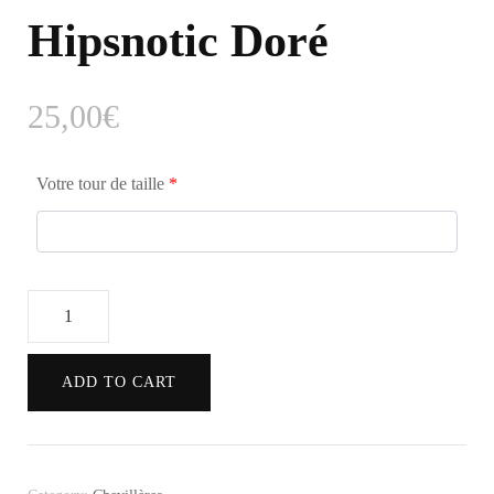
Hipsnotic Doré
25,00
€
Votre tour de taille
*
Pack
Chevillère
Hipsnotic
ADD TO CART
Doré
quantity