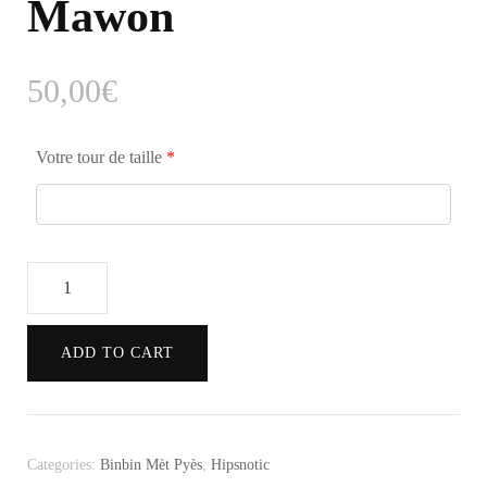
Mawon
50,00
€
Votre tour de taille
*
Pack
Hipsnotic
Mawon
ADD TO CART
quantity
Categories:
Binbin Mèt Pyès
,
Hipsnotic