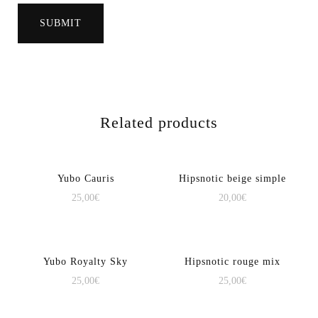
Related products
Yubo Cauris
Hipsnotic beige simple
25,00
€
20,00
€
Yubo Royalty Sky
Hipsnotic rouge mix
25,00
€
25,00
€