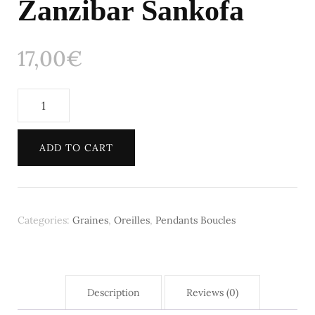
Zanzibar Sankofa
17,00
€
Pendant
4
graines
ADD TO CART
Zanzibar
Sankofa
quantity
Categories:
Graines
,
Oreilles
,
Pendants Boucles
Description
Reviews (0)