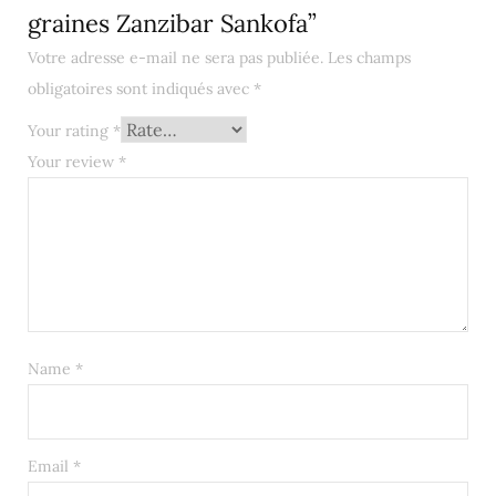
graines Zanzibar Sankofa”
Votre adresse e-mail ne sera pas publiée.
Les champs
obligatoires sont indiqués avec
*
Your rating
*
Your review
*
Name
*
Email
*