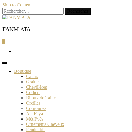
Skip to Content
Rechercher :
FANM ATA
0
Boutique
Cauris
Graines
Chevillères
Colliers
Bijoux de Taille
Oreilles
Couronnes
Ata Faya
Mèt Pyès
Ornements Cheveux
Pendentifs