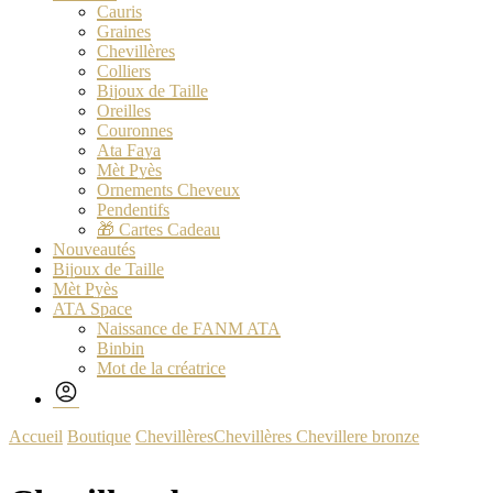
Cauris
Graines
Chevillères
Colliers
Bijoux de Taille
Oreilles
Couronnes
Ata Faya
Mèt Pyès
Ornements Cheveux
Pendentifs
🎁 Cartes Cadeau
Nouveautés
Bijoux de Taille
Mèt Pyès
ATA Space
Naissance de FANM ATA
Binbin
Mot de la créatrice
Accueil
Boutique
Chevillères
Chevillères
Chevillere bronze